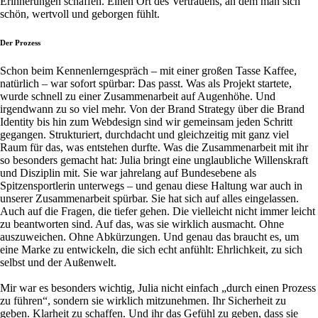
Erinnerungen schaffen. Einen Ort des Vertrauens, an dem man sich
schön, wertvoll und geborgen fühlt.
Der Prozess
Schon beim Kennenlerngespräch – mit einer großen Tasse Kaffee,
natürlich – war sofort spürbar: Das passt. Was als Projekt startete,
wurde schnell zu einer Zusammenarbeit auf Augenhöhe. Und
irgendwann zu so viel mehr. Von der Brand Strategy über die Brand
Identity bis hin zum Webdesign sind wir gemeinsam jeden Schritt
gegangen. Strukturiert, durchdacht und gleichzeitig mit ganz viel
Raum für das, was entstehen durfte. Was die Zusammenarbeit mit ihr
so besonders gemacht hat: Julia bringt eine unglaubliche Willenskraft
und Disziplin mit. Sie war jahrelang auf Bundesebene als
Spitzensportlerin unterwegs – und genau diese Haltung war auch in
unserer Zusammenarbeit spürbar. Sie hat sich auf alles eingelassen.
Auch auf die Fragen, die tiefer gehen. Die vielleicht nicht immer leicht
zu beantworten sind. Auf das, was sie wirklich ausmacht. Ohne
auszuweichen. Ohne Abkürzungen. Und genau das braucht es, um
eine Marke zu entwickeln, die sich echt anfühlt: Ehrlichkeit, zu sich
selbst und der Außenwelt.
Mir war es besonders wichtig, Julia nicht einfach „durch einen Prozess
zu führen“, sondern sie wirklich mitzunehmen. Ihr Sicherheit zu
geben. Klarheit zu schaffen. Und ihr das Gefühl zu geben, dass sie