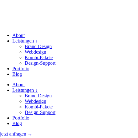
Zum
Inhalt
springen
About
Leistungen ↓
Brand Design
Webdesign
Kombi-Pakete
Design-Support
Portfolio
Blog
About
Leistungen ↓
Brand Design
Webdesign
Kombi-Pakete
Design-Support
Portfolio
Blog
jetzt anfragen →