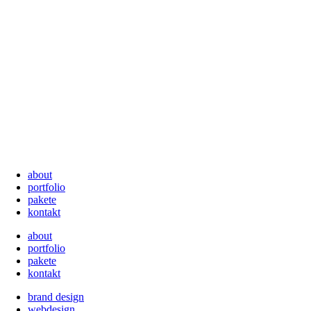
about
portfolio
pakete
kontakt
about
portfolio
pakete
kontakt
brand design
webdesign